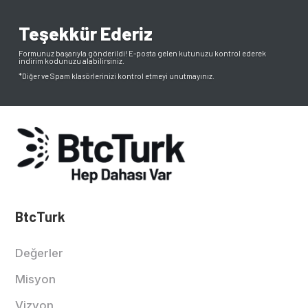
Teşekkür Ederiz
Formunuz başarıyla gönderildi! E-posta gelen kutunuzu kontrol ederek
indirim kodunuzu alabilirsiniz.
*Diğer ve Spam klasörlerinizi kontrol etmeyi unutmayınız.
BtcTurk
Değerler
Misyon
Vizyon